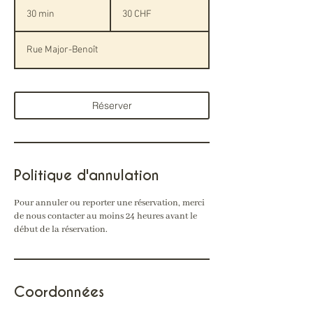
30
francs
30 min
3
30 CHF
suisses
0
m
Rue Major-Benoît
i
n
Réserver
Politique d'annulation
Pour annuler ou reporter une réservation, merci
de nous contacter au moins 24 heures avant le
début de la réservation.
Coordonnées