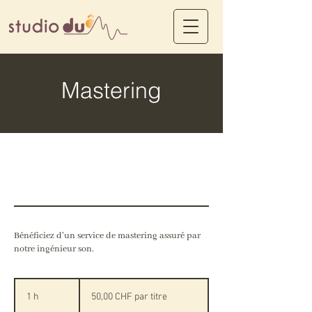
Mastering
Bénéficiez d'un service de mastering assuré par
notre ingénieur son.
50,00
CHF
1 h
1
50,00 CHF par titre
par
titre